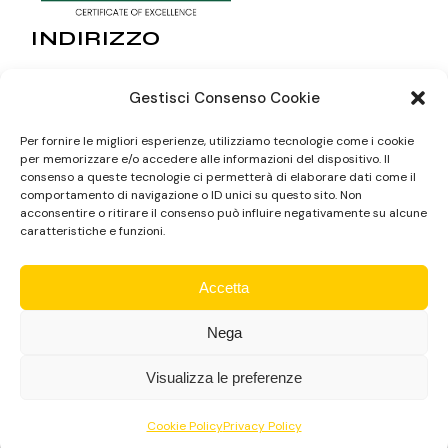
INDIRIZZO
Via Giardini 1/A, 90019 Trabia PA
Gestisci Consenso Cookie
CONTATTI
Per fornire le migliori esperienze, utilizziamo tecnologie come i cookie
per memorizzare e/o accedere alle informazioni del dispositivo. Il
(+39) 379 2359505
consenso a queste tecnologie ci permetterà di elaborare dati come il
(+39) 3473249332
comportamento di navigazione o ID unici su questo sito. Non
acconsentire o ritirare il consenso può influire negativamente su alcune
giardinodeicedritrabia@gmail.com
caratteristiche e funzioni.
Accetta
Nega
Visualizza le preferenze
© 2023 Giardino Dei Cedri | Designed by
Webvox.it
- All
Cookie Policy
Privacy Policy
Rights Reserved