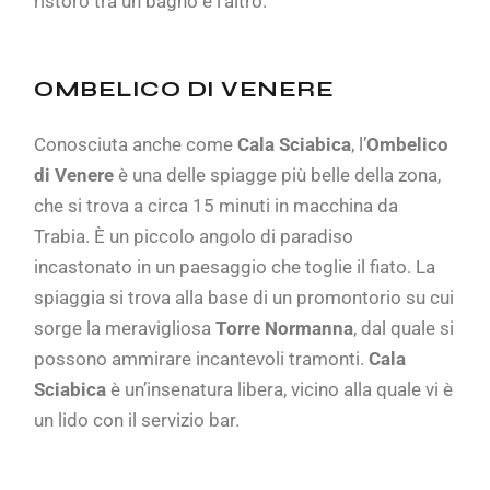
ristoro tra un bagno e l’altro.
OMBELICO DI VENERE
Conosciuta anche come
Cala Sciabica
, l’
Ombelico
di Venere
è una delle spiagge più belle della zona,
che si trova a circa 15 minuti in macchina da
Trabia. È un piccolo angolo di paradiso
incastonato in un paesaggio che toglie il fiato. La
spiaggia si trova alla base di un promontorio su cui
sorge la meravigliosa
Torre Normanna
, dal quale si
possono ammirare incantevoli tramonti.
Cala
Sciabica
è un’insenatura libera, vicino alla quale vi è
un lido con il servizio bar.